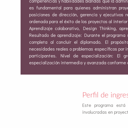
competencias y habilidades blandas que la admini
es fundamental para quienes administran proy
posiciones de dirección, gerencia y ejecutivos
ordenada para el éxito de los proyectos al interi
Aprendizaje colaborativo, Design Thinking, ap
Resultado de aprendizaje: Durante el programa s
completa al concluir el diplomado. El propósi
necesidades reales o problemas específicos por i
participantes. Nivel de especialización: El 
especialización intermedia y avanzada conforme 
Perfil de ingre
Este programa está d
involucradas en proyec