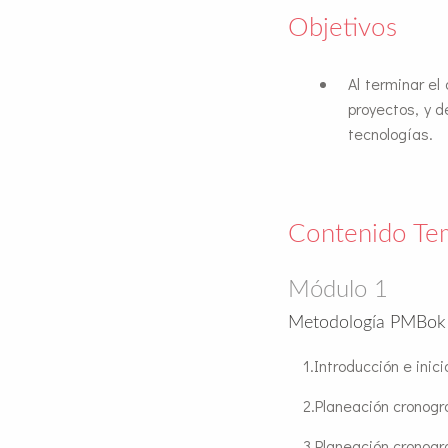
Objetivos
Al terminar el
proyectos, y d
tecnologías.
Contenido Te
Módulo 1
Metodología PMBok p
Introducción e inici
Planeación cronog
Planeación cronog