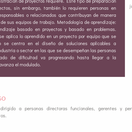
stración de proyectos requiere. Este tipo de preparación
j
ectos, sin embargo, también lo requieren personas en
 responsables o relacionados que contribuyan de manera
or de sus equipos de trabajo. Metodología de aprendizaje:
rendizaje basado en proyectos y basado en problemas.
e aplica lo aprendido en un proyecto por equipo que se
to se centra en el diseño de soluciones aplicables a
ndustria o sector en las que se desempeñan las personas
grado de dificultad va progresando hasta llegar a la
avanza el modulado.
so
irigido a personas directoras funcionales, gerentes y pe
tos.